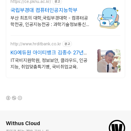
https://ce.pknu.ac.kr/
광고
국립부경대 컴퓨터인공지능학부
부산 최초의 대학,국립부경대학 - 컴퓨터공
학전공, 인공지능전공 : 과학기술정보통신부
소프트웨어중심대학 187억 선정
http://www.hrditbank.co.kr
광고
KG에듀원 아이티뱅크 김종수 27년경
력전문가 IT취업상담
IT국비지원학원, 정보보안, 클라우드, 인공
지능, 취업맞춤특기병, 국비취업교육.
(새창열림)
로그 정보
Withus Cloud