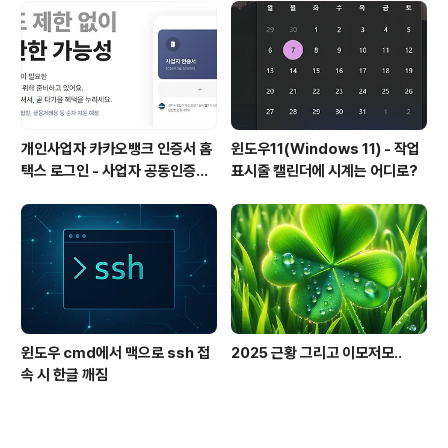
면 베스트 겠지만...나도 동생이 있어봐서... 그게 쉬울리가
없다는 것쯤은...ㅎㅎㅎ 아무튼 요즘은 NextJS 기반의
웹개발 일을 받아서 일하고 있다.전자세금계산서..
개인사업자 카카오뱅크 인증서 홈
윈도우11(Windows 11) - 작업
택스 로그인 - 사업자 공동인증서
표시줄 캘린더에 시계는 어디로?
(공인인증서)
윈도우 cmd에서 맥으로 ssh 접
2025 근황 그리고 이모저모..
속 시 한글 깨짐