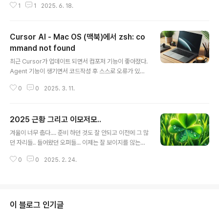
이 다 깨진다...?? 혹시 몰라 locale을 날려봤다.. ??? 분명
1
1
2025. 6. 18.
다.. 구글 서치에서 잡히는 도메인은 여전히 기존 도메인이
UTF=8 이었는데... C????????? 맥에 직접..
어서...접속 시 아무것도 안떴다... 분명 서치 콘솔에 설정했
는데...알고보니 한동안은 redirection 설정을 해줘야하
Cursor AI - Mac OS (맥북)에서 zsh: co
는 것 같다.. 결국 복구...기다려주셔서 감사합니다. ㅠㅠ 뭐
원래 취지가 혼자 공부한거 다시 보려고 만든거긴 한데..그
mmand not found
글 내용
래도 찾아와 주시니까 ㅎㅎㅎㅎㅎ :)
최근 Cursor가 업데이트 되면서 컴포저 기능이 좋아졌다.
Agent 기능이 생기면서 코드작성 후 스스로 오류가 있는
지 확인하거나 필요한 의존성을 설치해주기도 해서 확실히
0
0
2025. 3. 11.
생산성이 좋아진 것을 느꼈다. 문제는 프리랜서 작업을 하
면서 개발환경 통일을 위해 맥북으로 Cursor 환경을 다시
세팅하면서 시작됐다. zsh: command not found: np
2025 근황 그리고 이모저모..
mzsh: command not found: ls... 아니 윈도우 환경에
글 내용
서 잘만 하던 작업이 갑자기 안되었다....검색해보니 그나마
겨울이 너무 춥다.... 준비 하던 것도 잘 안되고 이전에 그 많
비슷한 상황은 아래 링크 정도... https://forum.cursor.c
던 자리들.. 들어왔던 오퍼들... 이제는 잘 보이지를 않는
om/t/how-to-fix-cursor-agent-not-using-defau
다... 그래도 4년차면 갈 곳이 많았는데.. 싶다.. 그래도 지인
lt-zsh-shell-on-macos/37734/5 How to F..
0
0
2025. 2. 24.
을 통해 프리랜서 개발을 하며 근근히 보내고 있다.. 하는
것들이 잘 안풀리다보니 블로그 관리를 거의 못한 것 같다.
애초에 집에서 뭔가 하려고하면 일하는 것도 애들 눈치를
보게된다.. 아직 일하는 것에 대한 개념이 없어서 그런지...
안 놀아주고 일하고 있으면 슬퍼한다.. 둘째도 크면 이게 두
이 블로그 인기글
배가 되겄지.....긍정적으로 생각해서 둘이 사이좋게 잘 놀