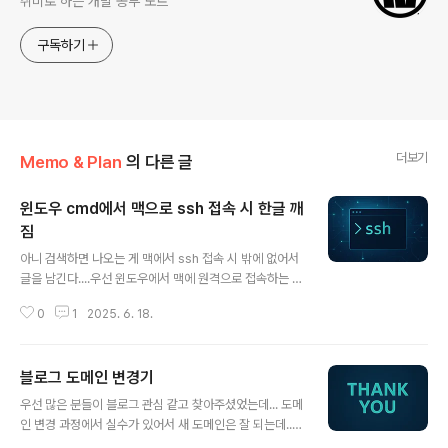
취미로 하는 개발 공부 노트
구독하기
더보기
Memo & Plan
의 다른 글
윈도우 cmd에서 맥으로 ssh 접속 시 한글 깨
짐
글 내용
아니 검색하면 나오는 게 맥에서 ssh 접속 시 밖에 없어서
글을 남긴다....우선 윈도우에서 맥에 원격으로 접속하는 방
법은 VNC가 있긴하다.. 하지만 사용해보니 한글입력 문제
0
1
2025. 6. 18.
가 있었다.ctrl+space를 해도 화면상에서 한/영 전환이
이뤄지는 것은 보이지만 어쨌든 영어만 입력이 되었다.뭔
가를 설치하고 싶지는 않았고 순정으로 사용하고 싶은 상
블로그 도메인 변경기
황에서 할만한 방법은 SSH였다. (VNC를 쓰면서 가능한
글 내용
방법은 MacOS에서 VNC로 Mac에 붙으면 되긴 하더
우선 많은 분들이 블로그 관심 같고 찾아주셨었는데... 도메
라...) 어쨌든 임시 개발테스트 서버용도로 맥미니를 돌리고
인 변경 과정에서 실수가 있어서 새 도메인은 잘 되는데...
있으니 그 정도면 충분했다. 그런데... ls를 입력하자 한글
기존 도메인으로 모든 게 세팅이 되어 있어 문제가 발생했