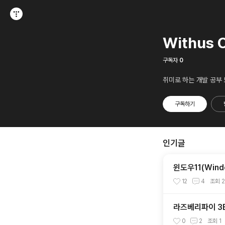
티스토리
Withus 
구독자
0
취미로 하는 개발 공부
구독하기
인기글
윈도우11(Wind
12
4
조회
라즈베리파이 3B+
0
2
조회
1