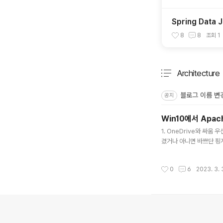
Spring Data
8
8
조회
1
Architecture
분류 전체보기
블로그 이름 변
공지
Win10에서 Apach
글 내용
1. OneDrive와 싸움
겼거나 아니면 바쁘단 핑계
개인 PC에 테스트 환경 
행했는데, 이게 또 오늘 
작성시간
0
6
2023. 3. 
있었는데. 로그아웃을 해두
의안내