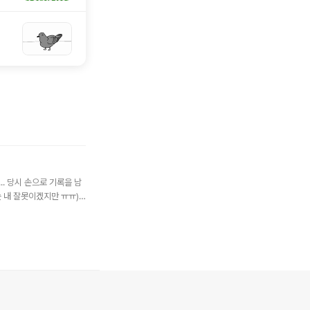
.. 당시 손으로 기록을 남
는 내 잘못이겠지만 ㅠㅠ)
구동해서 몇번 테스트를 진
 OneDrive가 설치되어
..