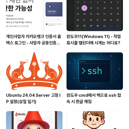
host key has just been changed.The fingerprint
for the ED25519 key..
개인사업자 카카오뱅크 인증서 홈
윈도우11(Windows 11) - 작업
택스 로그인 - 사업자 공동인증서
표시줄 캘린더에 시계는 어디로?
(공인인증서)
Ubuntu 24.04 Server 고정 I
윈도우 cmd에서 맥으로 ssh 접
P 설정(삽질 일기)
속 시 한글 깨짐