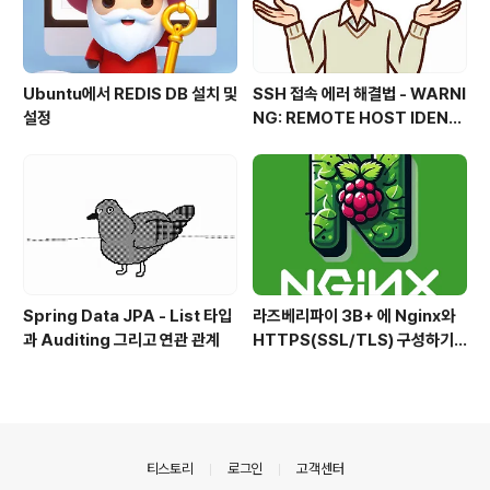
Ubuntu에서 REDIS DB 설치 및
SSH 접속 에러 해결법 - WARNI
설정
NG: REMOTE HOST IDENTI
FICATION HAS CHANGED
Spring Data JPA - List 타입
라즈베리파이 3B+ 에 Nginx와
과 Auditing 그리고 연관 관계
HTTPS(SSL/TLS) 구성하기
를 가장한 삽질 일기.
의안내
티스토리
로그인
고객센터