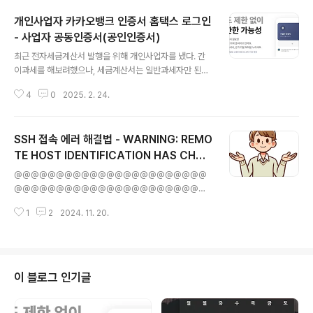
개인사업자 카카오뱅크 인증서 홈택스 로그인
- 사업자 공동인증서(공인인증서)
글 내용
최근 전자세금계산서 발행을 위해 개인사업자를 냈다. 간
이과세를 해보려했으나, 세금계산서는 일반과세자만 된단
다 ㅠㅠ우여곡절 끝에 사업자는 냈는데... 참 할게 많았다..
4
0
2025. 2. 24.
(사업자를 내기까지의 과정은 시간이 난다면 따로 작성해
볼까 한다.) 그런데.. 우선 인감도장부터 막혔다... 개인사업
자는 회사도장으로 인감도장을 등록할 수가 없다고 한
SSH 접속 에러 해결법 - WARNING: REMO
다! 어떤 블로그 글을 읽어보니 공무원도 잘 몰라서 법원
갔다가 주민센터 갔다가 고생했다고 하는데.나는 다행히
TE HOST IDENTIFICATION HAS CHAN
글 내용
참고하던 블로그에서 "사용인감계"라는 키워드를 주워들
GED
@@@@@@@@@@@@@@@@@@@@@@@
어서 시간을 아낄 수 있었다.이 사용인감계라는 것이 있으
@@@@@@@@@@@@@@@@@@@@@@@
면, 회사명이 박힌 도장을 개인 인감으로 인증하여, 실효력
@@@@@@@@@@@@@@ WARNING: REMOT
이 있는 회사 인감도장으로 쓸 수 있다는 것이다. 회사 이름
1
2
2024. 11. 20.
E HOST IDENTIFICATION HAS CHANGED! @@@
으로 도장을 파고, 집에 있던 개인도장과 ..
@@@@@@@@@@@@@@@@@@@@@@@
@@@@@@@@@@@@@@@@@@@@@@@
@@@@@@@@@@@IT IS POSSIBLE THAT SO
MEONE IS DOING SOMETHING NASTY!Someon
이 블로그 인기글
e could be eavesdropping on you right now (ma
n-in-the-middle attack)!It is also possible that a