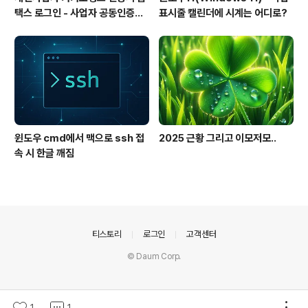
택스 로그인 - 사업자 공동인증서
표시줄 캘린더에 시계는 어디로?
(공인인증서)
윈도우 cmd에서 맥으로 ssh 접
2025 근황 그리고 이모저모..
속 시 한글 깨짐
의안내
티스토리
로그인
고객센터
© Daum Corp.