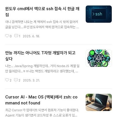
윈도우 cmd에서 맥으로 ssh 접속 시 한글 깨
짐
글 내용
아니 검색하면 나오는 게 맥에서 ssh 접속 시 밖에 없어서
글을 남긴다....우선 윈도우에서 맥에 원격으로 접속하는 방
법은 VNC가 있긴하다.. 하지만 사용해보니 한글입력 문제
0
1
2025. 6. 18.
가 있었다.ctrl+space를 해도 화면상에서 한/영 전환이
이뤄지는 것은 보이지만 어쨌든 영어만 입력이 되었다.뭔
가를 설치하고 싶지는 않았고 순정으로 사용하고 싶은 상
만능 까지는 아니어도 T자형 개발자가 되고
황에서 할만한 방법은 SSH였다. (VNC를 쓰면서 가능한
방법은 MacOS에서 VNC로 Mac에 붙으면 되긴 하더
싶다
글 내용
라...) 어쨌든 임시 개발테스트 서버용도로 맥미니를 돌리고
나는... Java/Spring 개발자인데.. 거의 NodeJS 계열 일
있으니 그 정도면 충분했다. 그런데... ls를 입력하자 한글
만 들어온다...ㅎㅎ나는 백엔드 개발자라고 생각했는데, 거
이 다 깨진다...?? 혹시 몰라 locale을 날려봤다.. ??? 분명
의 풀스택 업무만 보고 있다...? (영업,기획,설계는 덤 ㅎㅎ)
UTF=8 이었는데... C????????? 맥에 직접..
2
2
2025. 3. 21.
물론 일이 없는 것보다는 좋지만 내가 처음에 그려둔 로드
맵 대로 T자를 그리고 있는가를 생각해보면 잘 모르겠다...
애초에 T자로 판다고 공부했던 것들을 더 실무에서 쓸 일
Cursor AI - Mac OS (맥북)에서 zsh: co
이 많이 생기지를 않는다.... 글을 읽어주시고 응원해주신
분들께는 정말 감사하지만..Java/Spring 관련 글 중에 후
mmand not found
글 내용
속글을 작성하지 못하고 있는 글들이 몇개 있다...물론 1편
최근 Cursor가 업데이트 되면서 컴포저 기능이 좋아졌다.
으로 대부분 해결이 되어서 그렇기도 하지만... 프리랜서 일
Agent 기능이 생기면서 코드작성 후 스스로 오류가 있는