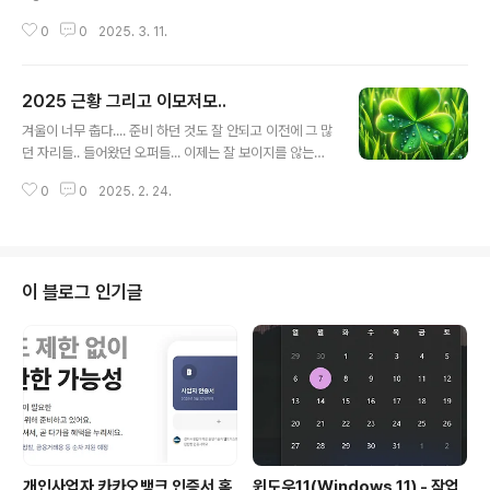
이 자바 빼고 다들어온다...물론 새로운 것을 배우고 또 사
지 확인하거나 필요한 의존성을 설치해주기도 해서 확실히
용하는 것과 굶지 않고 일하는 것은 기쁘고 감사하..
0
0
2025. 3. 11.
생산성이 좋아진 것을 느꼈다. 문제는 프리랜서 작업을 하
면서 개발환경 통일을 위해 맥북으로 Cursor 환경을 다시
세팅하면서 시작됐다. zsh: command not found: np
2025 근황 그리고 이모저모..
mzsh: command not found: ls... 아니 윈도우 환경에
글 내용
서 잘만 하던 작업이 갑자기 안되었다....검색해보니 그나마
겨울이 너무 춥다.... 준비 하던 것도 잘 안되고 이전에 그 많
비슷한 상황은 아래 링크 정도... https://forum.cursor.c
던 자리들.. 들어왔던 오퍼들... 이제는 잘 보이지를 않는
om/t/how-to-fix-cursor-agent-not-using-defau
다... 그래도 4년차면 갈 곳이 많았는데.. 싶다.. 그래도 지인
lt-zsh-shell-on-macos/37734/5 How to F..
0
0
2025. 2. 24.
을 통해 프리랜서 개발을 하며 근근히 보내고 있다.. 하는
것들이 잘 안풀리다보니 블로그 관리를 거의 못한 것 같다.
애초에 집에서 뭔가 하려고하면 일하는 것도 애들 눈치를
보게된다.. 아직 일하는 것에 대한 개념이 없어서 그런지...
안 놀아주고 일하고 있으면 슬퍼한다.. 둘째도 크면 이게 두
이 블로그 인기글
배가 되겄지.....긍정적으로 생각해서 둘이 사이좋게 잘 놀
면 베스트 겠지만...나도 동생이 있어봐서... 그게 쉬울리가
없다는 것쯤은...ㅎㅎㅎ 아무튼 요즘은 NextJS 기반의
웹개발 일을 받아서 일하고 있다.전자세금계산서..
개인사업자 카카오뱅크 인증서 홈
윈도우11(Windows 11) - 작업