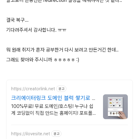
알고보니 한동안은 redirection 설정을 해줘야하는 것 같다..
결국 복구...
기다려주셔서 감사합니다. ㅠㅠ
뭐 원래 취지가 혼자 공부한거 다시 보려고 만든거긴 한데..
그래도 찾아와 주시니까 ㅎㅎㅎㅎㅎ :)
https://creatorlink.net
광고
크리에이터링크 도메인 블럭 쌓기로 만
드는 홈페이지
100%무료! 무료 도메인/호스팅! 누구나 쉽
게 코딩없이 직접 만드는 홈페이지! 포트폴리
오, 개인 및 회사 공식 홈페이지, 스타트업,
공기업도 크리에이터링크에서.
https://ilovesite.net
광고